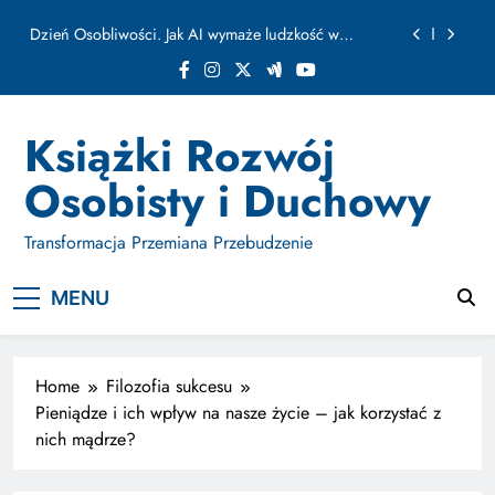
ułamku sekundy
Skip
Jak Budować Myślokształty Powodzenia
to
content
Jak Projektować i Aktywować Myślokształty dla
Osiągania Celów w Codziennym Życiu
Doktryna Kwantowa: Olśnienie. Intuicja jako system
Książki Rozwój
Dzień Osobliwości. Jak AI wymaże ludzkość w
Osobisty i Duchowy
ułamku sekundy
Jak Budować Myślokształty Powodzenia
Transformacja Przemiana Przebudzenie
Jak Projektować i Aktywować Myślokształty dla
Osiągania Celów w Codziennym Życiu
MENU
Home
Filozofia sukcesu
Pieniądze i ich wpływ na nasze życie – jak korzystać z
nich mądrze?