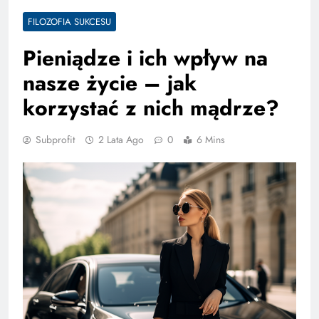
FILOZOFIA SUKCESU
Pieniądze i ich wpływ na
nasze życie – jak
korzystać z nich mądrze?
Subprofit
2 Lata Ago
0
6 Mins