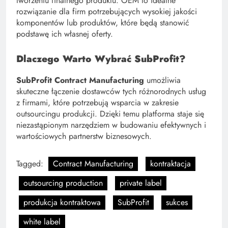
tworzeniu finalnego produktu. OEM to idealne
rozwiązanie dla firm potrzebujących wysokiej jakości
komponentów lub produktów, które będą stanowić
podstawę ich własnej oferty.
Dlaczego Warto Wybrać SubProfit?
SubProfit Contract Manufacturing
umożliwia
skuteczne łączenie dostawców tych różnorodnych usług
z firmami, które potrzebują wsparcia w zakresie
outsourcingu produkcji. Dzięki temu platforma staje się
niezastąpionym narzędziem w budowaniu efektywnych i
wartościowych partnerstw biznesowych.
Tagged:
Contract Manufacturing
kontraktacja
outsourcing production
private label
produkcja kontraktowa
SubProfit
sukces
white label