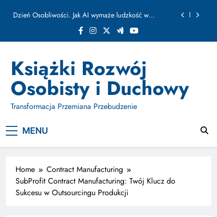
ułamku sekundy
Skip
Jak Budować Myślokształty Powodzenia
to
content
Jak Projektować i Aktywować Myślokształty dla
Osiągania Celów w Codziennym Życiu
Doktryna Kwantowa: Olśnienie. Intuicja jako system
Książki Rozwój
Dzień Osobliwości. Jak AI wymaże ludzkość w
Osobisty i Duchowy
ułamku sekundy
Jak Budować Myślokształty Powodzenia
Transformacja Przemiana Przebudzenie
Jak Projektować i Aktywować Myślokształty dla
Osiągania Celów w Codziennym Życiu
MENU
Home
Contract Manufacturing
SubProfit Contract Manufacturing: Twój Klucz do
Sukcesu w Outsourcingu Produkcji