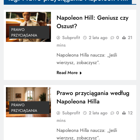
Napoleon Hill: Geniusz czy
Oszust?
PRAWO
PRZYCIĄGANIA
Subprofit
2 lata ago
0
21
mins
Napoleona Hilla naucza: „Jeśli
wierzysz, zobaczysz”.
Read More
Prawo przyciągania według
Napoleona Hilla
PRAWO
PRZYCIĄGANIA
Subprofit
2 lata ago
0
12
mins
Napoleona Hilla naucza: „Jeśli
wierzysz, zobaczysz”.