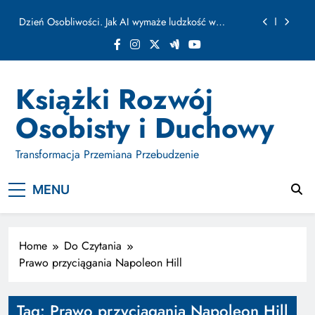
ułamku sekundy
Skip
Jak Budować Myślokształty Powodzenia
to
content
Jak Projektować i Aktywować Myślokształty dla
Osiągania Celów w Codziennym Życiu
Doktryna Kwantowa: Olśnienie. Intuicja jako system
Książki Rozwój
Dzień Osobliwości. Jak AI wymaże ludzkość w
Osobisty i Duchowy
ułamku sekundy
Jak Budować Myślokształty Powodzenia
Transformacja Przemiana Przebudzenie
Jak Projektować i Aktywować Myślokształty dla
Osiągania Celów w Codziennym Życiu
MENU
Home
Do Czytania
Prawo przyciągania Napoleon Hill
Tag:
Prawo przyciągania Napoleon Hill