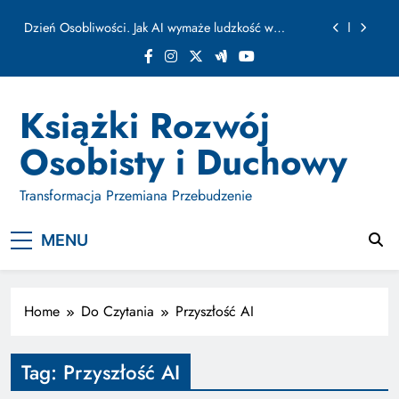
ułamku sekundy
Skip
Jak Budować Myślokształty Powodzenia
to
content
Jak Projektować i Aktywować Myślokształty dla
Osiągania Celów w Codziennym Życiu
Doktryna Kwantowa: Olśnienie. Intuicja jako system
Książki Rozwój
Dzień Osobliwości. Jak AI wymaże ludzkość w
Osobisty i Duchowy
ułamku sekundy
Jak Budować Myślokształty Powodzenia
Transformacja Przemiana Przebudzenie
Jak Projektować i Aktywować Myślokształty dla
Osiągania Celów w Codziennym Życiu
MENU
Home
Do Czytania
Przyszłość AI
Tag:
Przyszłość AI