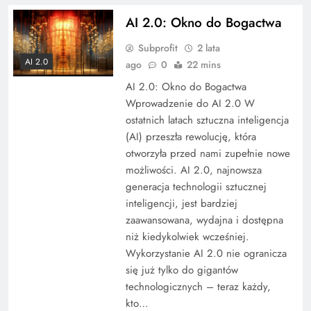
AI 2.0: Okno do Bogactwa
Subprofit
2 lata
AI 2.0
ago
0
22 mins
AI 2.0: Okno do Bogactwa
Wprowadzenie do AI 2.0 W
ostatnich latach sztuczna inteligencja
(AI) przeszła rewolucję, która
otworzyła przed nami zupełnie nowe
możliwości. AI 2.0, najnowsza
generacja technologii sztucznej
inteligencji, jest bardziej
zaawansowana, wydajna i dostępna
niż kiedykolwiek wcześniej.
Wykorzystanie AI 2.0 nie ogranicza
się już tylko do gigantów
technologicznych – teraz każdy,
kto…