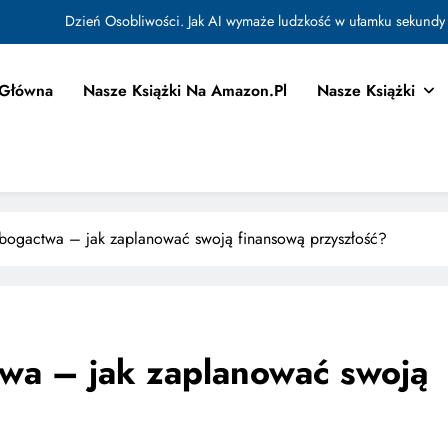
Dzień Osobliwości. Jak AI wymaże ludzkość w ułamku sekundy
Jak Budować Myślokształty Powodzenia
 Główna
Nasze Książki Na Amazon.pl
Nasze Książki
tować i Aktywować Myślokształty dla Osiągania Celów w Codziennym Życiu
Doktryna Kwantowa: Olśnienie. Intuicja jako system
Dzień Osobliwości. Jak AI wymaże ludzkość w ułamku sekundy
Jak Budować Myślokształty Powodzenia
 bogactwa – jak zaplanować swoją finansową przyszłość?
tować i Aktywować Myślokształty dla Osiągania Celów w Codziennym Życiu
twa – jak zaplanować swoją