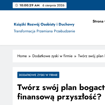
Skip
10:00:30 AM
6 sierpnia 2026
to
content
Strona
Książki Rozwój Osobisty i Duchowy
Jak Projek
Transformacja Przemiana Przebudzenie
Home
Dodatkowe zyski w firmie
Twórz swój plan
Jak Projek
DODATKOWE ZYSKI W FIRMIE
Twórz swój plan bogac
finansową przyszłość?