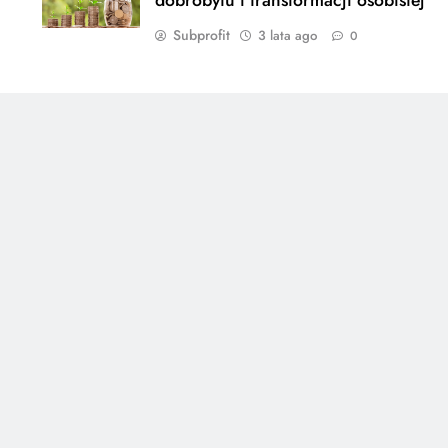
Subprofit
3 lata ago
0