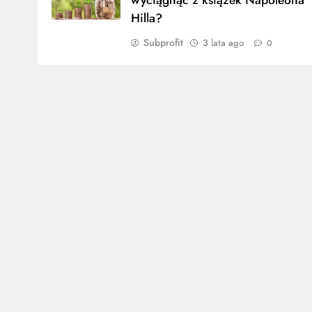
Hilla?
Subprofit
3 lata ago
0