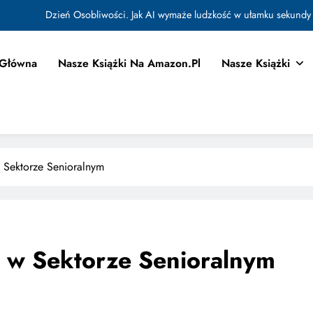
Jak Budować Myślokształty Powodzenia
tować i Aktywować Myślokształty dla Osiągania Celów w Codziennym Życiu
 Główna
Nasze Książki Na Amazon.pl
Nasze Książki
Doktryna Kwantowa: Olśnienie. Intuicja jako system
Dzień Osobliwości. Jak AI wymaże ludzkość w ułamku sekundy
Jak Budować Myślokształty Powodzenia
 Sektorze Senioralnym
tować i Aktywować Myślokształty dla Osiągania Celów w Codziennym Życiu
 w Sektorze Senioralnym