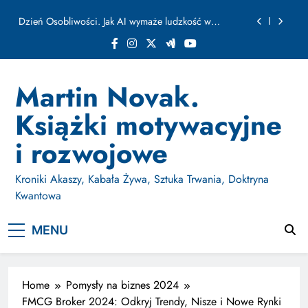
ułamku sekundy
Skip
Jak Budować Myślokształty Powodzenia
to
content
Jak Projektować i Aktywować Myślokształty dla
Osiągania Celów w Codziennym Życiu
Doktryna Kwantowa: Olśnienie. Intuicja jako system
Martin Novak.
Dzień Osobliwości. Jak AI wymaże ludzkość w
Książki motywacyjne
ułamku sekundy
Jak Budować Myślokształty Powodzenia
i rozwojowe
Jak Projektować i Aktywować Myślokształty dla
Osiągania Celów w Codziennym Życiu
Kroniki Akaszy, Kabała Żywa, Sztuka Trwania, Doktryna
Kwantowa
MENU
Home
Pomysły na biznes 2024
FMCG Broker 2024: Odkryj Trendy, Nisze i Nowe Rynki