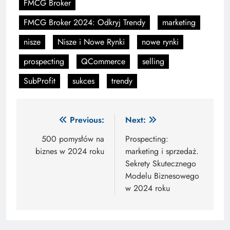
FMCG Broker
FMCG Broker 2024: Odkryj Trendy
marketing
nisze
Nisze i Nowe Rynki
nowe rynki
prospecting
QCommerce
selling
SubProfit
sukces
trendy
Nawigacja
Previous:
Next:
wpisu
500 pomysłów na
Prospecting:
biznes w 2024 roku
marketing i sprzedaż.
Sekrety Skutecznego
Modelu Biznesowego
w 2024 roku