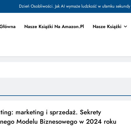
Dzień Osobliwości. Jak AI wymaże ludzkość w ułamku sekundy
Jak Budować Myślokształty Powodzenia
 Główna
Nasze Książki Na Amazon.pl
Nasze Książki
tować i Aktywować Myślokształty dla Osiągania Celów w Codziennym Życiu
Doktryna Kwantowa: Olśnienie. Intuicja jako system
Dzień Osobliwości. Jak AI wymaże ludzkość w ułamku sekundy
Jak Budować Myślokształty Powodzenia
tować i Aktywować Myślokształty dla Osiągania Celów w Codziennym Życiu
ting: marketing i sprzedaż. Sekrety
znego Modelu Biznesowego w 2024 roku