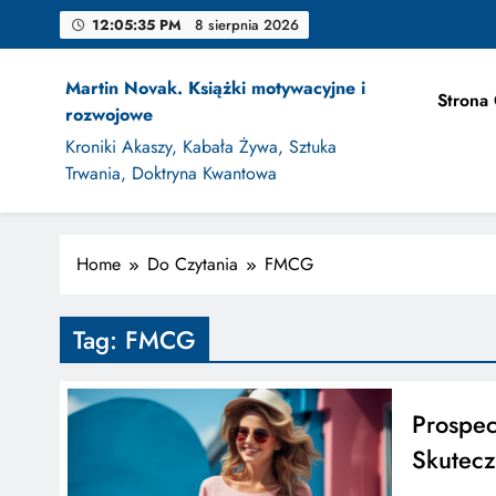
Skip
12:05:36 PM
8 sierpnia 2026
to
content
Martin Novak. Książki motywacyjne i
Strona
rozwojowe
Jak Projek
Kroniki Akaszy, Kabała Żywa, Sztuka
Trwania, Doktryna Kwantowa
Home
Do Czytania
FMCG
Jak Projek
Tag:
FMCG
Prospec
Skutec