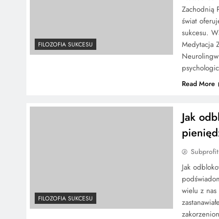
Zachodnią P
świat oferu
sukcesu. Wś
Medytacja Z
FILOZOFIA SUKCESU
Neurolingw
psychologi
Read More
Jak odb
pienię
Subprofit
Jak odblok
podświadomo
wielu z nas
FILOZOFIA SUKCESU
zastanawiał
zakorzenion