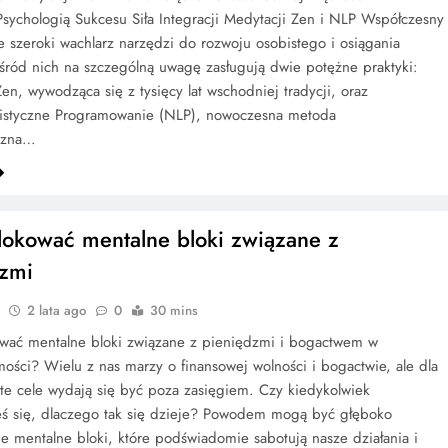
sychologią Sukcesu Siła Integracji Medytacji Zen i NLP Współczesny
je szeroki wachlarz narzędzi do rozwoju osobistego i osiągania
ród nich na szczególną uwagę zasługują dwie potężne praktyki:
en, wywodząca się z tysięcy lat wschodniej tradycji, oraz
istyczne Programowanie (NLP), nowoczesna metoda
czna…
lokować mentalne bloki związane z
dzmi
2 lata ago
0
30 mins
ować mentalne bloki związane z pieniędzmi i bogactwem w
ści? Wielu z nas marzy o finansowej wolności i bogactwie, ale dla
 te cele wydają się być poza zasięgiem. Czy kiedykolwiek
eś się, dlaczego tak się dzieje? Powodem mogą być głęboko
e mentalne bloki, które podświadomie sabotują nasze działania i