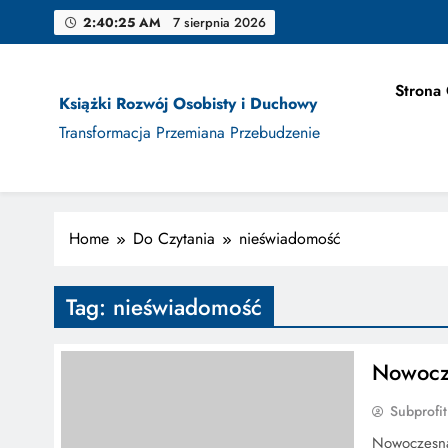
Skip
2:40:26 AM
7 sierpnia 2026
to
content
Strona
Książki Rozwój Osobisty i Duchowy
Jak Projek
Transformacja Przemiana Przebudzenie
Home
Do Czytania
nieświadomość
Jak Projek
Tag:
nieświadomość
Nowocz
Subprofit
Nowoczesna