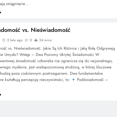
ają osiągnięcie…
adomość vs. Nieświadomość
2 lata ago
0
24 mins
ść vs. Nieświadomość. Jakie Są Ich Różnice i Jaką Rolę Odgrywają
cie Umysłu? Wstęp – Dwa Poziomy Ukrytej Świadomości W
wantowej świadomość człowieka nie ogranicza się do racjonalnego,
nego myślenia. Jest wielopoziomową strukturą, w której kluczowe
chodzą poza codziennym postrzeganiem. Dwa fundamentalne
óre kształtują percepcję rzeczywistości, to:
Podświadomość –