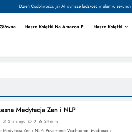
Dzień Osobliwości. Jak AI wymaże ludzkość w ułamku sekundy
Jak Budować Myślokształty Powodzenia
 Główna
Nasze Książki Na Amazon.pl
Nasze Książki
tować i Aktywować Myślokształty dla Osiągania Celów w Codziennym Życiu
Doktryna Kwantowa: Olśnienie. Intuicja jako system
Dzień Osobliwości. Jak AI wymaże ludzkość w ułamku sekundy
Jak Budować Myślokształty Powodzenia
tować i Aktywować Myślokształty dla Osiągania Celów w Codziennym Życiu
esna Medytacja Zen i NLP
2 lata ago
0
24 mins
 Medytacja Zen i NLP: Połączenie Wschodniej Mądrości z