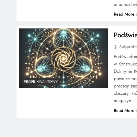
uniemożliwi
Read More
Podświ
Subprofit
Podświadomo
w Konstruk
Doktrynie K
powierzchow
PROFIL KWANTOWY
procesy za
obszary, kt
magazyn…
Read More