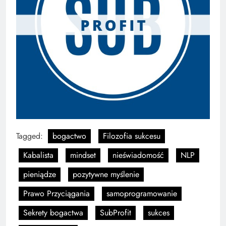
Tagged:
bogactwo
Filozofia sukcesu
Kabalista
mindset
nieświadomość
NLP
pieniądze
pozytywne myślenie
Prawo Przyciągania
samoprogramowanie
Sekrety bogactwa
SubProfit
sukces