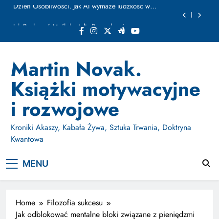
ułamku sekundy
Skip
Jak Budować Myślokształty Powodzenia
to
content
Jak Projektować i Aktywować Myślokształty dla
Osiągania Celów w Codziennym Życiu
Doktryna Kwantowa: Olśnienie. Intuicja jako system
Martin Novak.
Dzień Osobliwości. Jak AI wymaże ludzkość w
Książki motywacyjne
ułamku sekundy
Jak Budować Myślokształty Powodzenia
i rozwojowe
Jak Projektować i Aktywować Myślokształty dla
Osiągania Celów w Codziennym Życiu
Kroniki Akaszy, Kabała Żywa, Sztuka Trwania, Doktryna
Kwantowa
MENU
Home
Filozofia sukcesu
Jak odblokować mentalne bloki związane z pieniędzmi