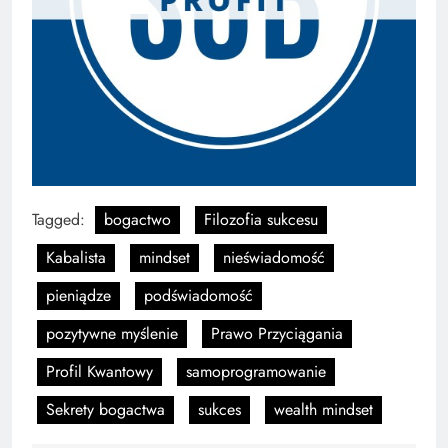
Tagged:
bogactwo
Filozofia sukcesu
Kabalista
mindset
nieświadomość
pieniądze
podświadomość
pozytywne myślenie
Prawo Przyciągania
Profil Kwantowy
samoprogramowanie
Sekrety bogactwa
sukces
wealth mindset