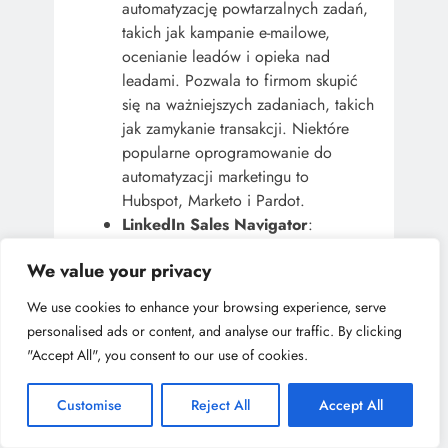
automatyzację powtarzalnych zadań,
takich jak kampanie e-mailowe,
ocenianie leadów i opieka nad
leadami. Pozwala to firmom skupić
się na ważniejszych zadaniach, takich
jak zamykanie transakcji. Niektóre
popularne oprogramowanie do
automatyzacji marketingu to
Hubspot, Marketo i Pardot.
LinkedIn Sales Navigator
:
narzędzie, które pozwala
We value your privacy
sprzedawcom identyfikować i łączyć
się z potencjalnymi klientami na
We use cookies to enhance your browsing experience, serve
LinkedIn, profesjonalnej sieci
personalised ads or content, and analyse our traffic. By clicking
społecznościowej. Sales Navigator
"Accept All", you consent to our use of cookies.
zawiera zaawansowane filtry
wyszukiwania, rekomendacje leadów
Customise
Reject All
Accept All
oraz możliwość zapisywania leadów i
śledzenia interakcji.